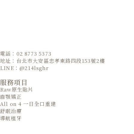
電話：02 8773 5373
地址：台北市大安區忠孝東路四段153號2樓
LINE：@214lsghr
服務項目
Raw原生貼片
齒顎矯正
All on 4 一日全口重建
舒眠治療
導航植牙
全瓷冠
牙齒美白