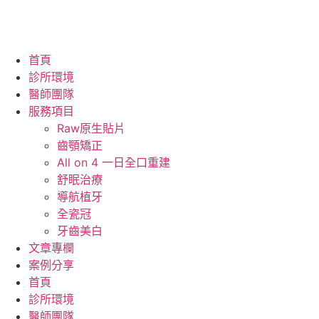
首頁
診所環境
醫師團隊
服務項目
Raw原生貼片
齒顎矯正
All on 4 一日全口重建
舒眠治療
導航植牙
全瓷冠
牙齒美白
文章專欄
案例分享
首頁
診所環境
醫師團隊