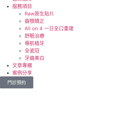
服務項目
Raw原生貼片
齒顎矯正
All on 4 一日全口重建
舒眠治療
導航植牙
全瓷冠
牙齒美白
文章專欄
案例分享
門診預約