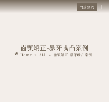
門診預約
首頁
診所環境
醫師團隊
服務項目
文章專欄
案例分享
齒顎矯正-暴牙嘴凸案例
Home
»
ALL
»
齒顎矯正-暴牙嘴凸案例